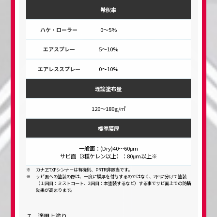
希釈率
0～5%
5～10%
0～10%
理論塗布量
120～180g/㎡
標準膜厚
一般面：(Dry)40～60μm
サビ面（3種ケレン以上）：80μm以上※
カナヱTXFシンナーは有機則、PRTR非該当です。
サビ面への塗装の際は、一度に膜厚を付与するのではなく、2回に分けて塗装
（１回目：ミストコート、2回目：本塗装するなど）する事でサビ面上での防錆
効果が高まります。
７．適用上塗り