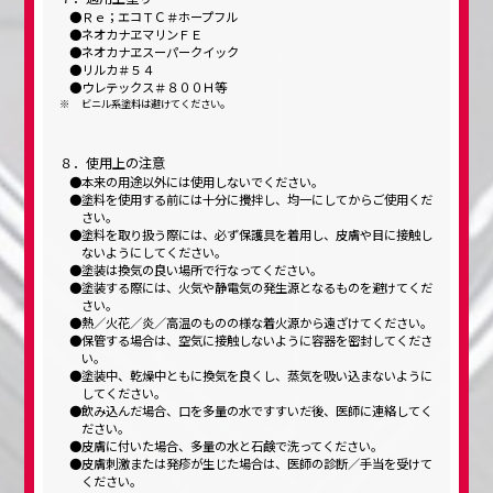
Ｒｅ；エコＴＣ＃ホープフル
ネオカナヱマリンＦＥ
ネオカナヱスーパークイック
リルカ＃５４
ウレテックス＃８００Ｈ等
ビニル系塗料は避けてください。
８．使用上の注意
本来の用途以外には使用しないでください。
塗料を使用する前には十分に攪拌し、均一にしてからご使用くだ
さい。
塗料を取り扱う際には、必ず保護具を着用し、皮膚や目に接触し
ないようにしてください。
塗装は換気の良い場所で行なってください。
塗装する際には、火気や静電気の発生源となるものを避けてくだ
さい。
熱／火花／炎／高温のものの様な着火源から遠ざけてください。
保管する場合は、空気に接触しないように容器を密封してくださ
い。
塗装中、乾燥中ともに換気を良くし、蒸気を吸い込まないように
してください。
飲み込んだ場合、口を多量の水ですすいだ後、医師に連絡してく
ださい。
皮膚に付いた場合、多量の水と石鹸で洗ってください。
皮膚刺激または発疹が生じた場合は、医師の診断／手当を受けて
ください。