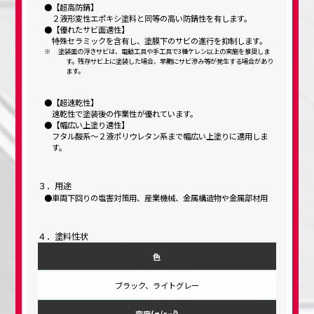
【超高防錆】
２液形変性エポキシ塗料と同等の高い防錆性を有します。
【優れたサビ面適性】
特殊セラミックを含有し、塗膜下のサビの進行を抑制します。
塗装面の浮きサビは、電動工具や手工具で3種ケレン以上の実施を推奨しま
す。残存サビ上に塗装した場合、早期にサビ滲み等が発生する場合があり
ます。
【超速乾性】
速乾性で塗装後の作業性が優れています。
【幅広い上塗り適性】
フタル酸系～２液ポリウレタン系まで幅広い上塗りに適用しま
す。
３．用途
車両下回りの塩害対策用、産業機械、金属構造物や金属部材用
４．塗料性状
色
ブラック、ライトグレー
密度(g/c㎥)