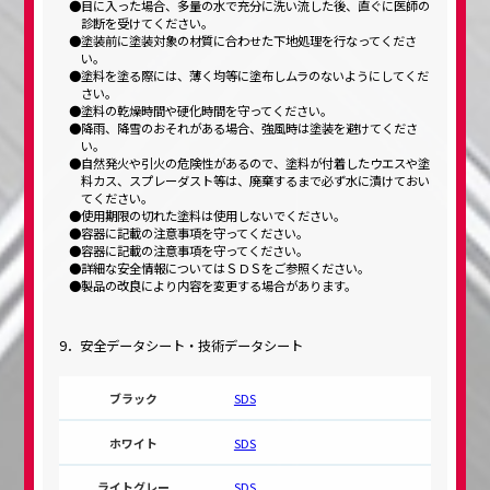
目に入った場合、多量の水で充分に洗い流した後、直ぐに医師の
診断を受けてください。
塗装前に塗装対象の材質に合わせた下地処理を行なってくださ
い。
塗料を塗る際には、薄く均等に塗布しムラのないようにしてくだ
さい。
塗料の乾燥時間や硬化時間を守ってください。
降雨、降雪のおそれがある場合、強風時は塗装を避けてくださ
い。
自然発火や引火の危険性があるので、塗料が付着したウエスや塗
料カス、スプレーダスト等は、廃棄するまで必ず水に漬けておい
てください。
使用期限の切れた塗料は使用しないでください。
容器に記載の注意事項を守ってください。
容器に記載の注意事項を守ってください。
詳細な安全情報についてはＳＤＳをご参照ください。
製品の改良により内容を変更する場合があります。
9．安全データシート・技術データシート
SDS
SDS
SDS