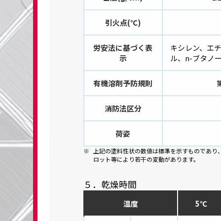
引火点(℃)
労安法に基づく表
キシレン、エ
示
ル、n-ブタノ
有機溶剤予防規則
消防法区分
荷姿
上記の塗料性状の数値は標準を示すものであり
ロット等により若干の変動があります。
５．乾燥時間
温度
5℃