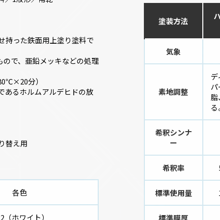
塗装方法
せ持った鉄面用上塗り塗料で
気象
たもので、亜鉛メッキなどの処理
デ
0℃×20分）
パ
であるホルムアルデヒドの放
素地調整
脂
る
希釈シンナ
ー
り替え用
希釈率
各色
標準使用量
.22（ホワイト）
標準膜厚