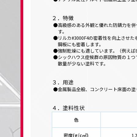
２．特徴
高級感のある外観と優れた防錆力を併
す。
リルカ#3000F4の密着性を向上させ
鋼板にも密着します。
強制乾燥にも適しています。（例えば8
シックハウス症候群の原因物質の１つ
散量が少ない塗料です。
３．用途
金属製品全般、コンクリート床面の塗
４．塗料性状
色
密度(g/c㎥)
1