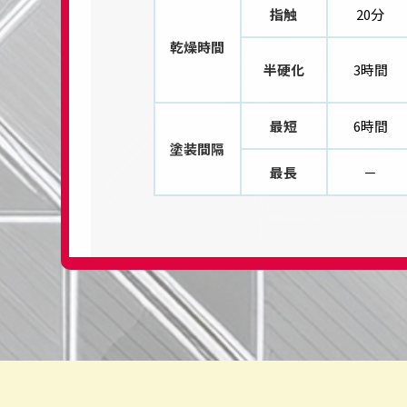
指触
20分
乾燥時間
半硬化
3時間
最短
6時間
塗装間隔
最長
－