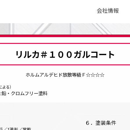
会社情報
リルカ＃１００ガルコート
ホルムアルデヒド放散等級Ｆ☆☆☆☆
による）
3:鉛・クロムフリー塗料
６．塗装条件
料／1液形／常乾