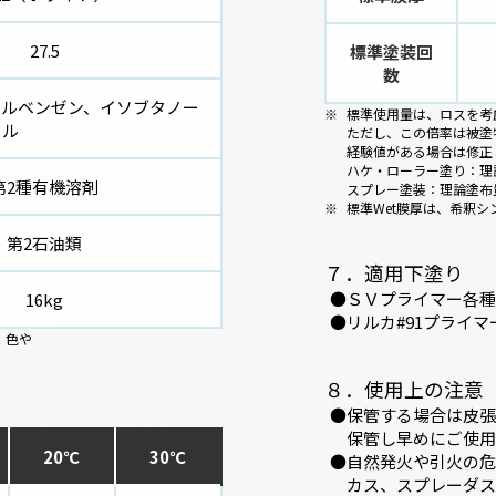
27.5
標準塗装回
数
チルベンゼン、イソブタノー
標準使用量は、ロスを考
ール
ただし、この倍率は被塗
経験値がある場合は修正
ハケ・ローラー塗り：理論
第2種有機溶剤
スプレー塗装：理論塗布量
標準Wet膜厚は、希釈
第2石油類
７．適用下塗り
ＳＶプライマー各種
16kg
リルカ#91プライマ
、色や
８．使用上の注意
保管する場合は皮張
保管し早めにご使用
20℃
30℃
自然発火や引火の危
カス、スプレーダス