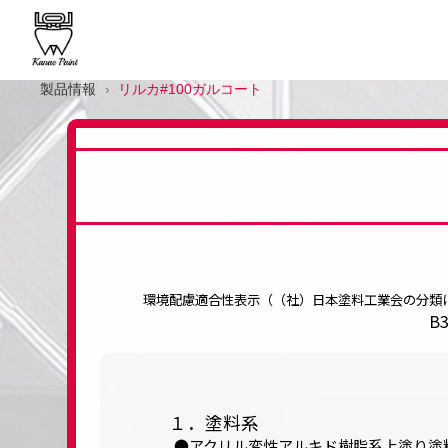
製品情報
リルカ#100ガルコート
環境配慮適合性表示（（社）日本塗料工業会の分類
B
１．塗料系
アクリル変性アルキド樹脂系上塗り塗