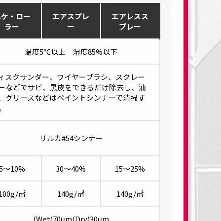
ハケ・ロー
エアスプレ
エアレスス
ラー
ー
プレー
温度5℃以上 湿度85%以下
ィスクサンダー、ワイヤーブラシ、スクレー
ーなどでサビ、黒皮をできるだけ除去し、油
、グリースなどはペイントシンナーで清掃す
。
リルカ#54シンナー
5～10%
30～40%
15～25%
100g/㎡
140g/㎡
140g/㎡
(Wet)70μm(Dry)30μm