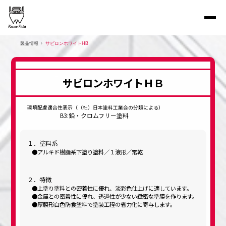
製品情報
サビロンホワイトHB
サビロンホワイトＨＢ
環境配慮適合性表示（（社）日本塗料工業会の分類による）
B3:鉛・クロムフリー塗料
１．塗料系
アルキド樹脂系下塗り塗料／１液形／常乾
２．特徴
上塗り塗料との密着性に優れ、淡彩色仕上げに適しています。
金属との密着性に優れ、透過性が少ない緻密な塗膜を作ります。
厚膜形白色防食塗料で塗装工程の省力化に寄与します。