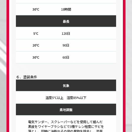
18時間
最長
120日
90日
60日
６．塗装条件
気象
温度5℃以上 湿度85%以下
素地調整
電気サンダー、スクレーパーなどを使用して緩んだ
黒皮をワイヤーブラシなどで3種ケレン程度にサビを
落とし、同時に油脂やその他の異物を除去し、塗面