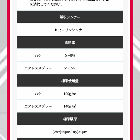
を清掃してください。
希釈シンナー
ＫＲマリンシンナー
希釈率
0～5%
5～15%
標準使用量
100g/㎡
140g/㎡
標準膜厚
(Wet)55μm(Dry)30μm