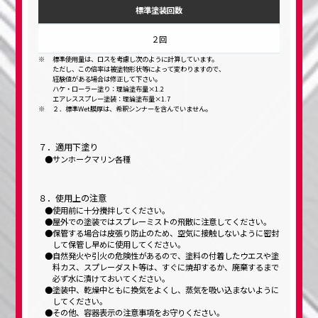
標準塗装回数
２回
標準使用量は、ロスを考慮し次のように計算しています。
ただし、この倍率は被塗物形状等によって変わりますので、
経験値がある場合は修正して下さい。
ハケ・ローラー塗り：理論塗布量×1.2
エアレススプレー塗装：理論塗布量×1.7
２．標準Wet膜厚は、希釈シンナーを含んでいません。
７．適用下塗り
サンホークマリン各種
８．使用上の注意
使用前に十分攪拌してください。
屋外での塗装ではスプレーミストの飛散に注意してください。
保管する場合は皮張り防止のため、空気に接触しないように密封
して保管し早めに使用してください。
自然発火や引火の危険性があるので、塗料の付着したウエスや塗
料カス、スプレーダスト等は、すぐに焼却するか、廃棄するまで
必ず水に漬けておいてください。
塗装中、乾燥中ともに換気をよくし、蒸気を吸い込まないように
してください。
その他、容器表示の注意事項をお守りください。