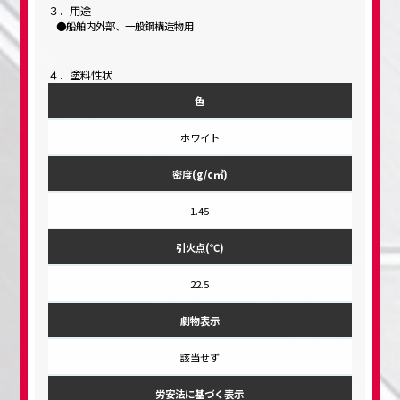
３．用途
船舶内外部、一般鋼構造物用
４．塗料性状
色
ホワイト
密度(g/c㎥)
1.45
引火点(℃)
22.5
劇物表示
該当せず
労安法に基づく表示