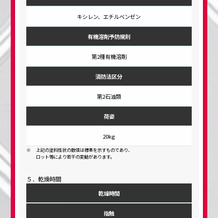
キシレン、エチルベンゼン
有機溶剤予防規則
第2種有機溶剤
消防法区分
第2石油類
荷姿
20kg
上記の塗料性状の数値は標準を示すものであり、
ロット等により若干の変動があります。
５．乾燥時間
乾燥時間
指触