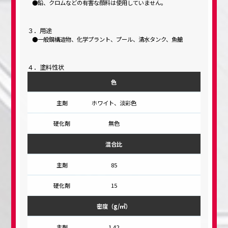
鉛、クロムなどの有害な顔料は使用していません。
３．用途
一般鋼構造物、化学プラント、プール、清水タンク、魚艙
４．塗料性状
色
ホワイト、淡彩色
無色
混合比
85
15
密度（g/㎥）
1.42