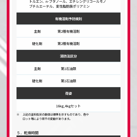
トルエン、n-ブタノール、エチレングリコールモノ
ブチルエーテル、変性脂肪族ポリアミン
有機溶剤予防規則
第2種有機溶剤
第2種有機溶剤
消防法区分
第1石油類
第1石油類
荷姿
16kg,4kgセット
上記の塗料性状の数値は標準を示すものであり、色や
ロット等により若干の変動があります。
５．乾燥時間