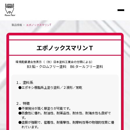
製品情報
エポノックスマリンT
エポノックスマリンＴ
環境配慮適合性表示（（社）日本塗料工業会の分類による）
B3:鉛・クロムフリー塗料
B6:タールフリー塗料
１．塗料系
エポキシ樹脂系上塗り塗料／２液形／常乾
２．特徴
不揮発分が高く厚塗りが可能です。
防食性に優れ、耐油性、耐薬品性、耐水性、耐海水性も良好で
す。
塗膜が強靭で、密着性、耐衝撃性、耐摩耗性等の物理的性質に優
れています。