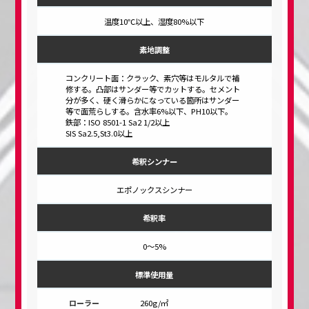
温度10℃以上、湿度80%以下
素地調整
コンクリート面：クラック、素穴等はモルタルで補
修する。凸部はサンダー等でカットする。セメント
分が多く、硬く滑らかになっている箇所はサンダー
等で面荒らしする。含水率6%以下、PH10以下。
鉄部：ISO 8501-1 Sa2 1/2以上
SIS Sa2.5,St3.0以上
希釈シンナー
エポノックスシンナー
希釈率
0～5%
標準使用量
260g/㎡