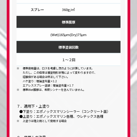
360g/㎡
標準膜厚
(Wet)165μm(Dry)75μm
標準塗装回数
１～２回
標準使用量は、ロスを考慮し次のように計算しています。
ただし、この倍率は被塗物形状等によって変わりますので、
経験値がある場合は修正して下さい。
ハケ塗り：理論塗布量×1.2
エアレススプレー塗装：理論塗布量×1.7
標準Wet膜厚は、希釈シンナーを含んでいません。
７．適用下・上塗り
下塗り：エポノックスマリンシーラー（コンクリート面）
上塗り：エポノックスマリン各種、ウレテックス各種
上塗りは陸上用として使用する場合