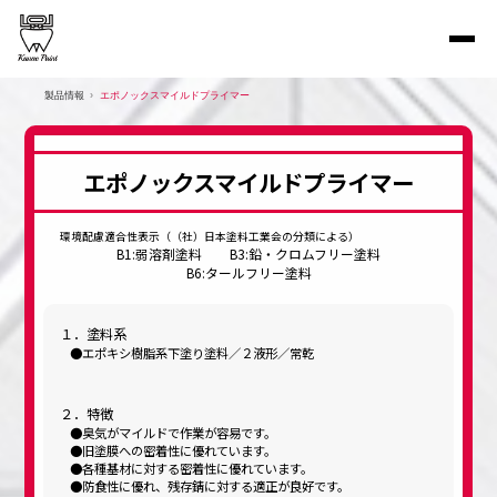
製品情報
エポノックスマイルドプライマー
エポノックスマイルドプライマー
環境配慮適合性表示（（社）日本塗料工業会の分類による）
B1:弱溶剤塗料
B3:鉛・クロムフリー塗料
B6:タールフリー塗料
１．塗料系
エポキシ樹脂系下塗り塗料／２液形／常乾
２．特徴
臭気がマイルドで作業が容易です。
旧塗膜への密着性に優れています。
各種基材に対する密着性に優れています。
防食性に優れ、残存錆に対する適正が良好です。