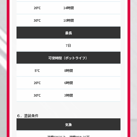
14時間
10時間
最長
7日
可使時間（ポットライフ）
8時間
6時間
3時間
６．塗装条件
気象
温度5℃以上、湿度85%以下