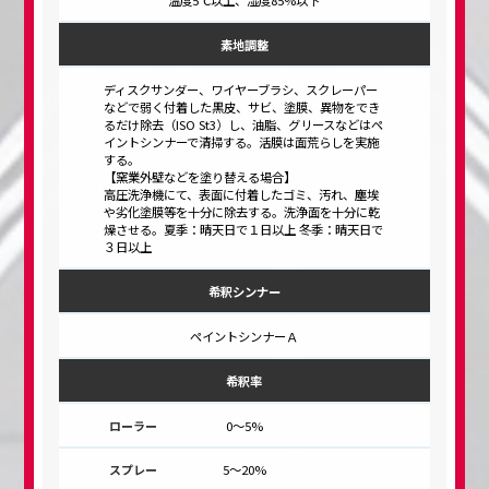
素地調整
ディスクサンダー、ワイヤーブラシ、スクレーパー
などで弱く付着した黒皮、サビ、塗膜、異物をでき
るだけ除去（ISO St3）し、油脂、グリースなどはペ
イントシンナーで清掃する。活膜は面荒らしを実施
する。
【窯業外壁などを塗り替える場合】
高圧洗浄機にて、表面に付着したゴミ、汚れ、塵埃
や劣化塗膜等を十分に除去する。洗浄面を十分に乾
燥させる。夏季：晴天日で１日以上 冬季：晴天日で
３日以上
希釈シンナー
ペイントシンナーＡ
希釈率
0～5%
5～20%