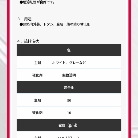
耐溶剤性が良好です。
３．用途
建築内外装、トタン、金属一般の塗り替え用
４．塗料性状
色
ホワイト、グレーなど
無色透明
混合比
90
10
密度（g/㎥）
1.50（グレー）