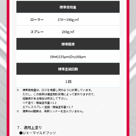
標準使用量
170～190g/㎡
230g/㎡
標準膜厚
(Wet)135μm(Dry)60μm
標準塗装回数
１回
標準使用量は、ロスを考慮し次のように計算しています。
ただし、この倍率は被塗物形状等によって変わりますので、
経験値がある場合は修正して下さい。
ハケ塗り：理論塗布量×1.2
エアレススプレー塗装：理論塗布量×1.7
標準Wet膜厚は、希釈シンナーを含んでいません。
７．適用上塗り
ＵＸ－マイルドフッソ